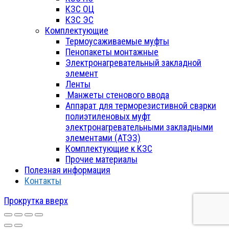
КЗС ОЦ
КЗС ЭС
Комплектующие
Термоусаживаемые муфты
Пенопакеты монтажные
Электронагревательный закладной
элемент
Ленты
Манжеты стенового ввода
Аппарат для терморезистивной сварки
полиэтиленовых муфт
электронагревательными закладными
элементами (АТЭЗ)
Комплектующие к КЗС
Прочие материалы
Полезная информация
Контакты
Прокрутка вверх