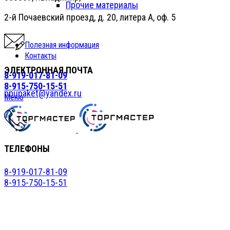
Прочие материалы
2-й Почаевский проезд, д. 20, литера А, оф. 5
Полезная информация
Контакты
ЭЛЕКТРОННАЯ ПОЧТА
8-919-017-81-09
8-915-750-15-51
ppupaket@yandex.ru
Меню
ТЕЛЕФОНЫ
8-919-017-81-09
8-915-750-15-51